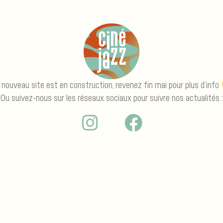
 nouveau site est en construction, revenez fin mai pour plus d’info
Ou suivez-nous sur les réseaux sociaux pour suivre nos actualités :
I
F
n
a
s
c
t
e
a
b
g
o
r
o