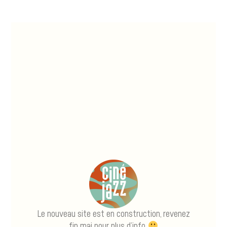
Aller
au
contenu
Le nouveau site est en construction, revenez
fin mai pour plus d’info