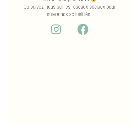
Ou suivez-nous sur les réseaux sociaux pour
suivre nos actualités :
I
F
n
a
s
c
t
e
a
b
g
o
r
o
a
k
m